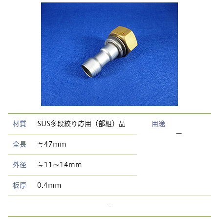
材質
SUS多段絞り応用（部組）品
用途
ー
全長
≒47mm
外径
≒11〜14mm
板厚
0.4mm
-