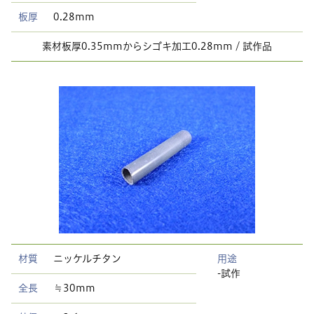
板厚
0.28mm
素材板厚0.35mmからシゴキ加工0.28mm / 試作品
材質
ニッケルチタン
用途
-試作
全長
≒30mm