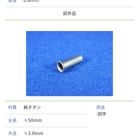
板厚
0.8mm
試作品
材質
純チタン
用途
-試作
全長
≒50mm
外径
≒3.0mm