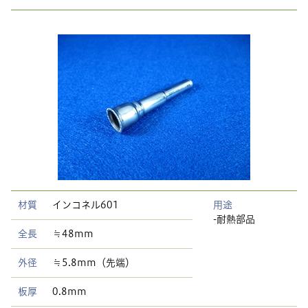
材質
インコネル601
用途
-耐熱部品
全長
≒48mm
外径
≒5.8mm（先端）
板厚
0.8mm