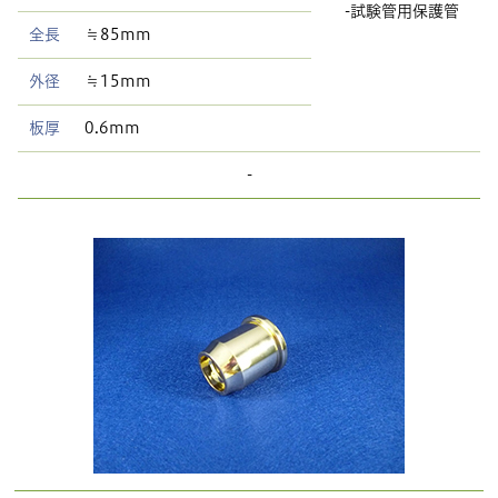
-試験管用保護管
全長
≒85mm
外径
≒15mm
板厚
0.6mm
-