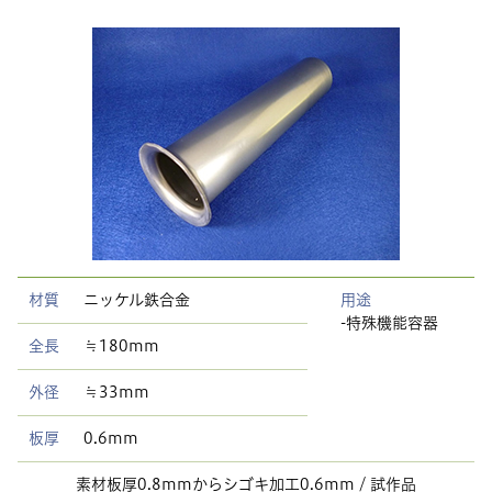
材質
ニッケル鉄合金
用途
-特殊機能容器
全長
≒180mm
外径
≒33mm
板厚
0.6mm
素材板厚0.8mmからシゴキ加工0.6mm / 試作品