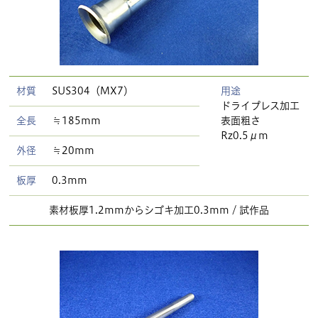
材質
SUS304（MX7）
用途
ドライプレス加工
全長
≒185mm
表面粗さ
Rz0.5μm
外径
≒20mm
板厚
0.3mm
素材板厚1.2mmからシゴキ加工0.3mm / 試作品