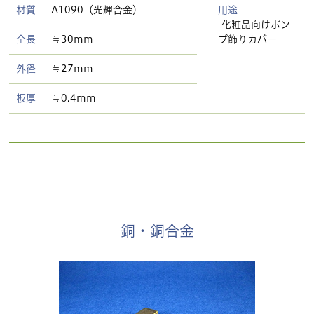
材質
A1090（光輝合金）
用途
-化粧品向けポン
全長
≒30mm
プ飾りカバー
外径
≒27mm
板厚
≒0.4mm
-
銅・銅合金