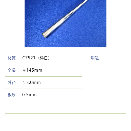
材質
C7521（洋白）
用途
ー
全長
≒145mm
外径
≒8.0mm
板厚
0.5mm
-