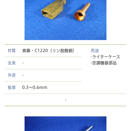
材質
真鍮・C1220（リン脱酸銅）
用途
-ライターケース
全長
-
-空調機器部品
外径
-
板厚
0.3〜0.6mm
-