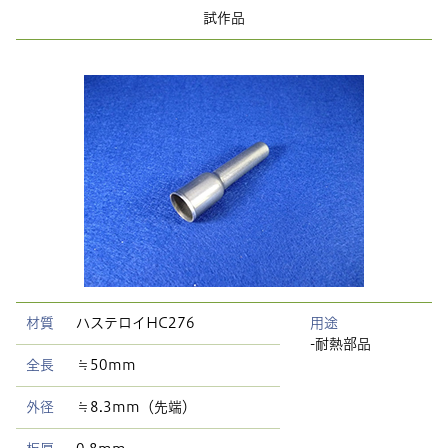
試作品
材質
ハステロイHC276
用途
-耐熱部品
全長
≒50mm
外径
≒8.3mm（先端）