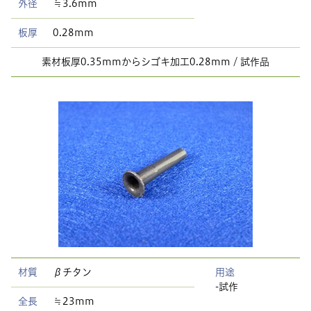
外径
≒3.6mm
板厚
0.28mm
素材板厚0.35mmからシゴキ加工0.28mm / 試作品
材質
βチタン
用途
-試作
全長
≒23mm