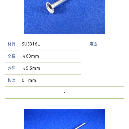
材質
SUS316L
用途
ー
全長
≒60mm
外径
≒5.5mm
板厚
0.1mm
-