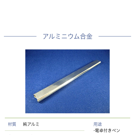
アルミニウム合金
材質
純アルミ
用途
-電卓付きペン