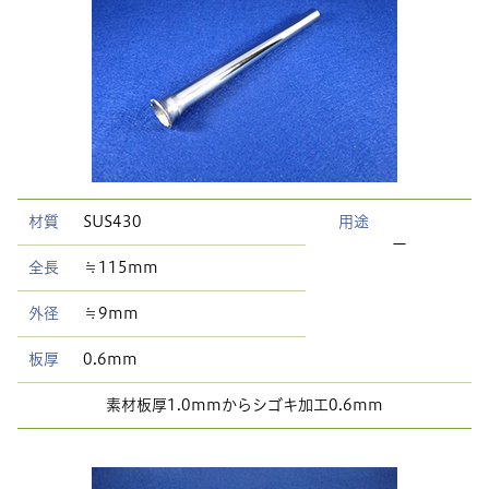
材質
SUS430
用途
ー
全長
≒115mm
外径
≒9mm
板厚
0.6mm
素材板厚1.0mmからシゴキ加工0.6mm