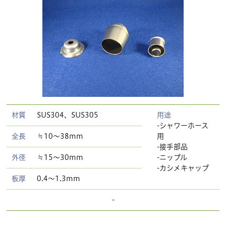
材質
SUS304、SUS305
用途
-シャワーホース
全長
≒10〜38mm
用
-接手部品
外径
≒15〜30mm
-ニップル
-カシメキャップ
板厚
0.4〜1.3mm
-