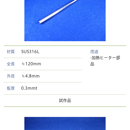
材質
SUS316L
用途
-加熱ヒーター部
全長
≒120mm
品
外径
≒4.8mm
板厚
0.3mmt
試作品